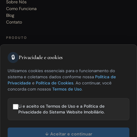
Sobre Nós
Como Funciona
Blog
Contato
PRODUTO
Site Imobiliário
🔒
CRM Imobiliário
Privacidade e cookies
Inteligência Artificial
Divulgação
Utilizamos cookies essenciais para o funcionamento do
Planos
sistema e coletamos dados conforme nossa
Política de
Privacidade
e
Política de Cookies
. Ao continuar, você
concorda com nossos
Termos de Uso
.
SUPORTE
Dúvidas
Li e aceito os Termos de Uso e a Política de
Falar com um especialista
Privacidade do Sistema Website Imobiliário.
Olá! Posso te ajudar a vender mais
imóveis? 😊
↓ Aceitar e continuar