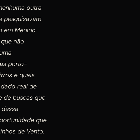
 nenhuma outra
es pesquisavam
to em Menino
e que não
 uma
ias porto-
irros e quais
 dado real de
te de buscas que
 dessa
oportunidade que
oinhos de Vento,