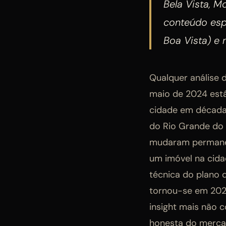
Bela Vista, M
conteúdo espe
Boa Vista) e 
Qualquer análise d
maio de 2024 está
cidade em décadas
do Rio Grande do
mudaram permanen
um imóvel na cida
técnica do plano 
tornou-se em 2025
insight mais não c
honesta do mercad