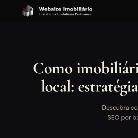
Como imobiliári
local: estratég
Descubra co
SEO por ba