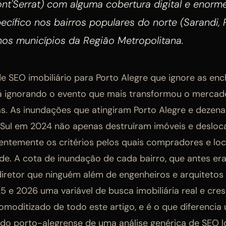
ont'Serrat) com alguma cobertura digital e enorm
cífico nos bairros populares do norte (Sarandi,
nos municípios da Região Metropolitana.
e SEO imobiliário para Porto Alegre que ignore as enc
 ignorando o evento que mais transformou o mercado
. As inundações que atingiram Porto Alegre e dezena
 Sul em 2024 não apenas destruíram imóveis e deslo
temente os critérios pelos quais compradores e loc
de. A cota de inundação de cada bairro, que antes e
diretor que ninguém além de engenheiros e arquitetos 
 e 2026 uma variável de busca imobiliária real e cres
omoditizado de todo este artigo, e é o que diferencia
o porto-alegrense de uma análise genérica de SEO lo