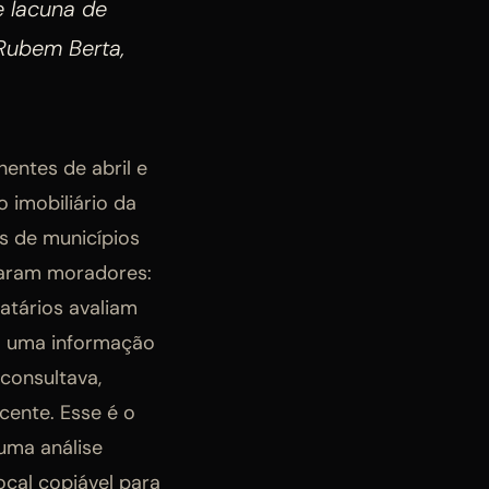
e lacuna de
 Rubem Berta,
hentes de abril e
 imobiliário da
s de municípios
caram moradores:
atários avaliam
ra uma informação
consultava,
cente. Esse é o
 uma análise
cal copiável para