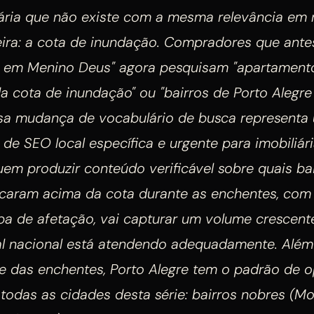
iária que não existe com a mesma relevância em
leira: a cota de inundação. Compradores que ant
 em Menino Deus" agora pesquisam "apartamen
a cota de inundação" ou "bairros de Porto Alegr
ssa mudança de vocabulário de busca representa
de SEO local específica e urgente para imobiliár
uem produzir conteúdo verificável sobre quais ba
icaram acima da cota durante as enchentes, com
apa de afetação, vai capturar um volume crescen
l nacional está atendendo adequadamente. Além
de das enchentes, Porto Alegre tem o padrão de 
todas as cidades desta série: bairros nobres (M