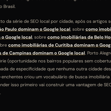
 Brasil.
xto da série de SEO local por cidade, após os artigos
São Paulo dominam o Google local
, sobre
como imobil
o Google local
, sobre
como imobiliárias de Belo H
obre
como imobiliárias de Curitiba dominam o Googl
as de Campinas dominam o Google local
. Porto Aleg
érie (oportunidade nos bairros populares sem cobert
da de especificidade que nenhuma outra cidade dest
enchentes criou um vocabulário de busca imobiliári
nder isso primeiro vai construir uma vantagem de SE
.