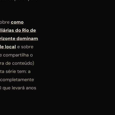
 sobre
como
iárias do Rio de
orizonte dominam
e local
e sobre
re compartilha o
ura de conteúdo)
a série tem: a
a completamente
O que levará anos