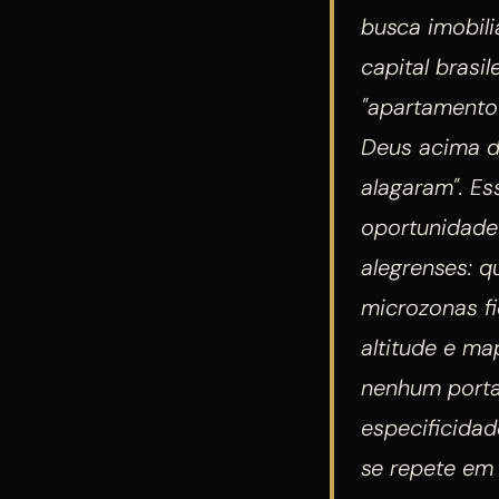
busca imobil
capital brasi
"apartamento
Deus acima d
alagaram". E
oportunidade 
alegrenses: q
microzonas f
altitude e m
nenhum porta
especificida
se repete em 