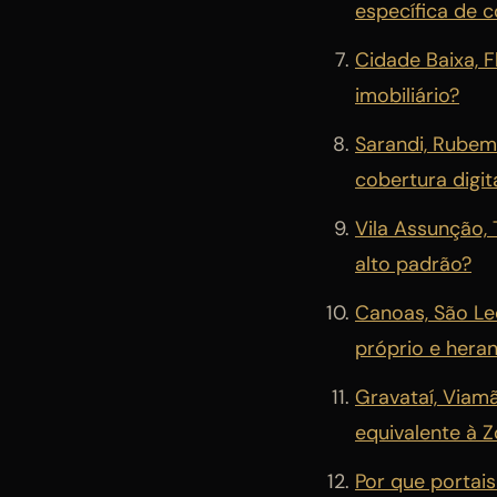
específica de 
Cidade Baixa, 
imobiliário?
Sarandi, Rubem
cobertura digit
Vila Assunção,
alto padrão?
Canoas, São L
próprio e hera
Gravataí, Viam
equivalente à 
Por que portai