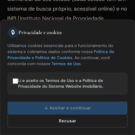
sistema de busca próprio, acessível online) e no
INPI (Instituto Nacional da Propriedade
Industrial) para registro de marca, se houver
🔒
Privacidade e cookies
intenção de proteger a marca no longo prazo.
Utilizamos cookies essenciais para o funcionamento do
Escolha um nome que seja fácil de pronunciar,
sistema e coletamos dados conforme nossa
Política de
memorizar e digitar — e verifique se o domínio
Privacidade
e
Política de Cookies
. Ao continuar, você
concorda com nossos
Termos de Uso
.
(endereço de site) correspondente está
disponível antes de decidir, pois o domínio é um
Li e aceito os Termos de Uso e a Política de
ativo importante para SEO.
Privacidade do Sistema Website Imobiliário.
Olá! Posso te ajudar a vender mais
Etapa 4 — Formalize a empresa (CNPJ e
imóveis? 😊
↓ Aceitar e continuar
Junta Comercial)
Recusar
Falar com especialista
Com o tipo societário definido (SLU ou LTDA),