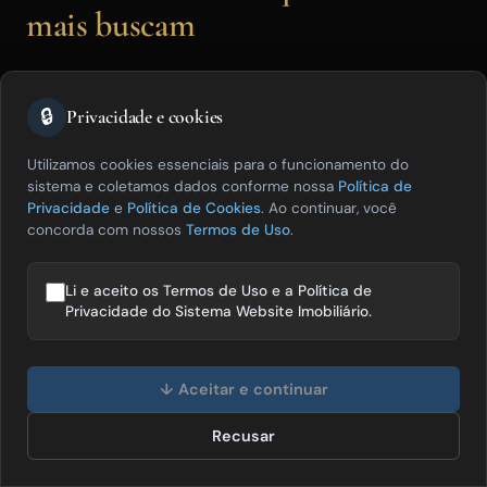
mais buscam
Resposta direta:
GEO (Geographic
🔒
Privacidade e cookies
Engine Optimization) é a estratégia de
Utilizamos cookies essenciais para o funcionamento do
criar conteúdo altamente
sistema e coletamos dados conforme nossa
Política de
Privacidade
e
Política de Cookies
. Ao continuar, você
contextualizado por localização
concorda com nossos
Termos de Uso
.
geográfica específica — bairros, ruas,
Li e aceito os Termos de Uso e a Política de
condomínios, microterritórios — com
Privacidade do Sistema Website Imobiliário.
dados verificáveis que nenhuma fonte
Olá! Posso te ajudar a vender mais
genérica pode replicar com a mesma
imóveis? 😊
↓ Aceitar e continuar
precisão. Para aparecer nos LLMs, o
Recusar
Falar com especialista
GEO é a estratégia de maior retorno