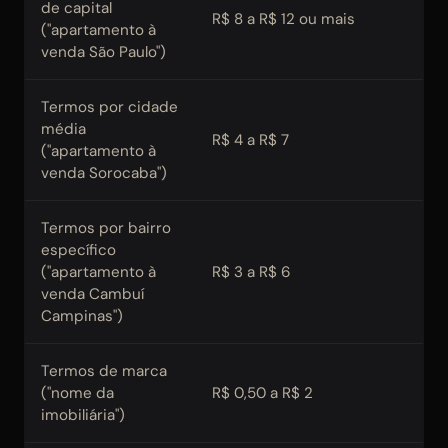
de capital
R$ 8 a R$ 12 ou mais
Mui
("apartamento à
venda São Paulo")
Termos por cidade
média
R$ 4 a R$ 7
Mé
("apartamento à
venda Sorocaba")
Termos por bairro
específico
("apartamento à
R$ 3 a R$ 6
Bai
venda Cambuí
Campinas")
Termos de marca
("nome da
R$ 0,50 a R$ 2
Bai
imobiliária")