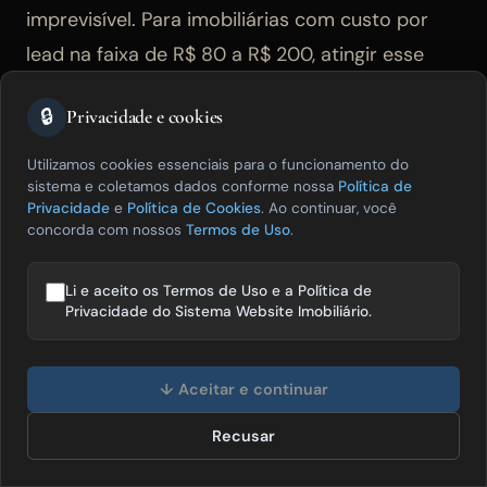
imprevisível. Para imobiliárias com custo por
lead na faixa de R$ 80 a R$ 200, atingir esse
volume mínimo de conversões mensais exige
🔒
Privacidade e cookies
orçamento proporcionalmente maior do que o
valor mínimo técnico aceito pela plataforma, e
Utilizamos cookies essenciais para o funcionamento do
sistema e coletamos dados conforme nossa
Política de
vale planejar o investimento considerando esse
Privacidade
e
Política de Cookies
. Ao continuar, você
piso real, não apenas o mínimo que o sistema
concorda com nossos
Termos de Uso
.
permite gastar por dia.
Li e aceito os Termos de Uso e a Política de
Privacidade do Sistema Website Imobiliário.
Tráfego pago ou SEO orgânico:
Olá! Posso te ajudar a vender mais
imóveis? 😊
qual vale mais a pena para
↓ Aceitar e continuar
imobiliária?
Recusar
Falar com especialista