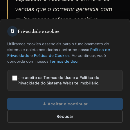
vendas que o corretor gerencia com
muito menos esforço cognitivo.
🔒
Privacidade e cookies
A diferença entre um CRM convencional e um
Utilizamos cookies essenciais para o funcionamento do
com IA integrada está na proatividade. Um CRM
sistema e coletamos dados conforme nossa
Política de
Privacidade
e
Política de Cookies
. Ao continuar, você
convencional armazena dados e exibe o funil —
concorda com nossos
Termos de Uso
.
mas o corretor precisa analisar cada
negociação e decidir o que fazer a seguir. Um
Li e aceito os Termos de Uso e a Política de
Privacidade do Sistema Website Imobiliário.
CRM com IA analisa os padrões do funil e
sugere ações: "Este lead está há 12 dias sem
Olá! Posso te ajudar a vender mais
imóveis? 😊
↓ Aceitar e continuar
contato e visitou o imóvel — hora de fazer
follow-up com uma nova opção compatível";
Recusar
Falar com especialista
"Esse perfil de comprador tem 3 imóveis