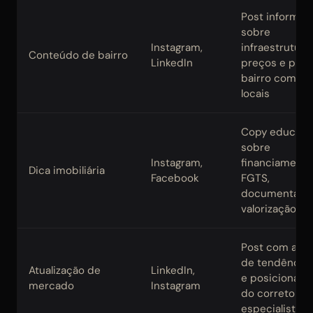
Post informat
sobre
Instagram,
infraestrutura,
Conteúdo de bairro
LinkedIn
preços e perfi
bairro com d
locais
Copy educati
sobre
Instagram,
financiamento
Dica imobiliária
Facebook
FGTS,
documentaçã
valorização
Post com anál
de tendência l
Atualização de
LinkedIn,
e posicionam
mercado
Instagram
do corretor 
especialista