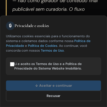
— não como gerador de conteúdo final
publicável sem curadoria. O fluxo
correto é: a IA gera a estrutura do artigo
🔒
com headings adequados, introdução
Privacidade e cookies
otimizada para SEO, seções organizadas
Utilizamos cookies essenciais para o funcionamento do
sistema e coletamos dados conforme nossa
Política de
para extração pelo AI Overview e FAQ —
Privacidade
e
Política de Cookies
. Ao continuar, você
concorda com nossos
Termos de Uso
.
em 10 a 15 minutos; o corretor adiciona
os dados locais reais que a IA não tem
Li e aceito os Termos de Uso e a Política de
(preço por m² com data, análise de
Privacidade do Sistema Website Imobiliário.
condomínios específicos, observações
Olá! Posso te ajudar a vender mais
imóveis? 😊
de campo) em 25 a 30 minutos; o
↓ Aceitar e continuar
resultado é um artigo com qualidade de
Recusar
Falar com especialista
conteúdo local genuíno e estrutura