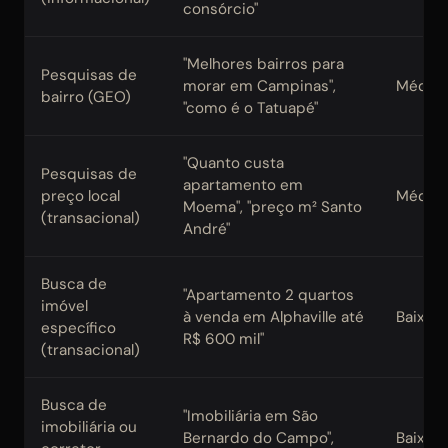
consórcio"
"Melhores bairros para
Pesquisas de
morar em Campinas",
Média-
bairro (GEO)
"como é o Tatuapé"
"Quanto custa
Pesquisas de
apartamento em
preço local
Média
Moema", "preço m² Santo
(transacional)
André"
Busca de
"Apartamento 2 quartos
imóvel
à venda em Alphaville até
Baixa
específico
R$ 600 mil"
(transacional)
Busca de
"Imobiliária em São
imobiliária ou
Bernardo do Campo",
Baixa