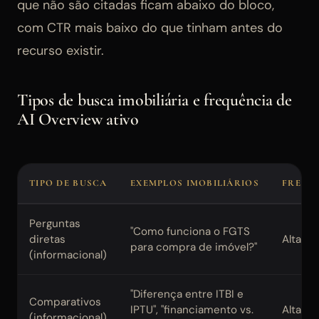
que não são citadas ficam abaixo do bloco,
com CTR mais baixo do que tinham antes do
recurso existir.
Tipos de busca imobiliária e frequência de
AI Overview ativo
TIPO DE BUSCA
EXEMPLOS IMOBILIÁRIOS
FREQUÊ
Perguntas
"Como funciona o FGTS
diretas
Alta
para compra de imóvel?"
(informacional)
"Diferença entre ITBI e
Comparativos
IPTU", "financiamento vs.
Alta
(informacional)