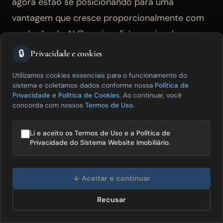
agora estão se posicionando para uma
vantagem que cresce proporcionalmente com
a adoção do AI Overview. E é uma janela que
fecha progressivamente: à medida que mais
🔒
Privacidade e cookies
imobiliárias entendem a mudança e competem
Utilizamos cookies essenciais para o funcionamento do
pelo mesmo espaço de conteúdo local, a
sistema e coletamos dados conforme nossa
Política de
Privacidade
e
Política de Cookies
. Ao continuar, você
barreira de entrada aumenta. Quem começa
concorda com nossos
Termos de Uso
.
em 2026 tem vantagem sobre quem começar
em 2027.
Li e aceito os Termos de Uso e a Política de
Privacidade do Sistema Website Imobiliário.
Olá! Posso te ajudar a vender mais
Como ser citado pelo AI
imóveis? 😊
↓ Aceitar e continuar
Overview e pelos LLMs — os
Recusar
Falar com especialista
cinco critérios