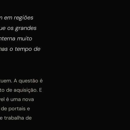
m em regiões
que os grandes
nterna muito
enas o tempo de
tuem. A questão é
o de aquisição. E
vel é uma nova
 de portais e
e trabalha de