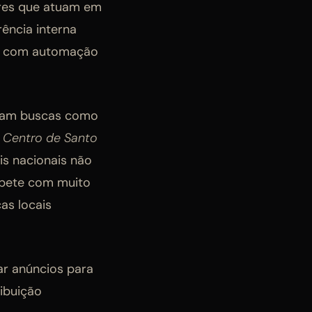
ores que atuam em
rência interna
os com automação
turam buscas como
 Centro de Santo
s nacionais não
mpete com muito
as locais
ar anúncios para
ribuição