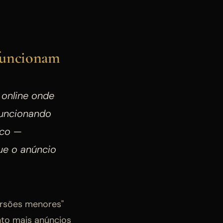
 funcionam
 online onde
funcionando
ico —
ue o anúncio
ersões menores"
to mais anúncios