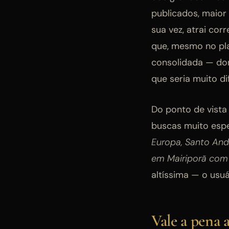
publicados, maior
sua vez, atrai co
que, mesmo no pla
consolidada — dom
que seria muito di
Do ponto de vista
buscas muito espe
Europa, Santo And
em Mairiporã com 
altíssima — o usu
Vale a pena 