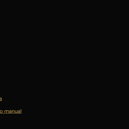
a
ço manual