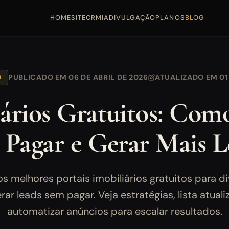
HOME
SITE
CRM
IA
DIVULGAÇÃO
PLANOS
BLOG
O
PUBLICADO EM 06 DE ABRIL DE 2026
ATUALIZADO EM 01
iários Gratuitos: Com
 Pagar e Gerar Mais L
s melhores portais imobiliários gratuitos para di
rar leads sem pagar. Veja estratégias, lista atua
automatizar anúncios para escalar resultados.