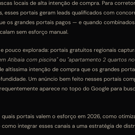
scas locais de alta intenção de compra. Para corret
as, esses portais geram leads qualificados com concor
ue os grandes portais pagos — e quando combinad
escalam sem esforço manual.
s e pouco explorada: portais gratuitos regionais cap
em Atibaia com piscina"
ou
"apartamento 2 quartos no
 altíssima intenção de compra que os grandes portai
undidade. Um anúncio bem feito nesses portais co
frequentemente aparece no topo do Google para busc
ca quais portais valem o esforço em 2026, como otimiz
e como integrar esses canais a uma estratégia de dist