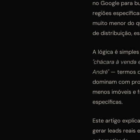
no Google para bu
regiões específic
muito menor do q
de distribuição, 
A lógica é simple
"chácara à venda 
André"
— termos de
dominam com prof
menos imóveis e 
específicas.
Este artigo expli
gerar leads reais 