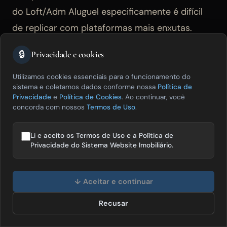
do Loft/Adm Aluguel especificamente é difícil
de replicar com plataformas mais enxutas.
🔒
Privacidade e cookies
Imobiliárias em São Paulo, Florianópolis,
Curitiba, Porto Alegre e outras capitais onde o
Utilizamos cookies essenciais para o funcionamento do
sistema e coletamos dados conforme nossa
Política de
mercado de locação tem alta complexidade
Privacidade
e
Política de Cookies
. Ao continuar, você
operacional, com grande número de contratos
concorda com nossos
Termos de Uso
.
ativos, reajustes frequentes e exigência de
Li e aceito os Termos de Uso e a Política de
transparência para proprietários e locatários,
Privacidade do Sistema Website Imobiliário.
têm na Vista uma das poucas opções com
Olá! Posso te ajudar a vender mais
profundidade suficiente para esse volume.
imóveis? 😊
↓ Aceitar e continuar
Recusar
Falar com especialista
Quando a Vista não é a melhor