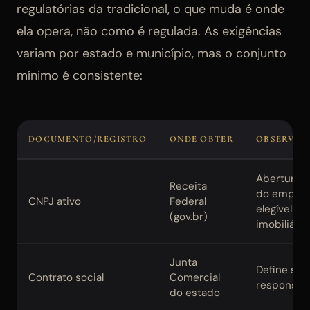
regulatórias da tradicional, o que muda é onde
ela opera, não como é regulada. As exigências
variam por estado e município, mas o conjunto
mínimo é consistente:
DOCUMENTO/REGISTRO
ONDE OBTER
OBSERVAÇ
Abertura v
Receita
do empree
CNPJ ativo
Federal
elegível pa
(gov.br)
imobiliária
Junta
Define sóci
Contrato social
Comercial
responsab
do estado