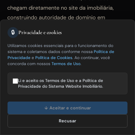
chegam diretamente no site da imobiliária,
construindo autoridade de domínio em
paralelo. Os
critérios do Google para conteúdo
🔒
Privacidade e cookies
útil
são a referência mais atualizada para
produção de conteúdo que ranqueia
Utilizamos cookies essenciais para o funcionamento do
sistema e coletamos dados conforme nossa
Política de
organicamente.
Privacidade
e
Política de Cookies
. Ao continuar, você
concorda com nossos
Termos de Uso
.
Como a inteligência artificial
Li e aceito os Termos de Uso e a Política de
Privacidade do Sistema Website Imobiliário.
ajuda uma imobiliária digital
Olá! Posso te ajudar a vender mais
desde o início?
imóveis? 😊
↓ Aceitar e continuar
Recusar
Falar com especialista
IA para imobiliárias digitais tem três