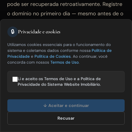
pode ser recuperada retroativamente. Registre
o domínio no primeiro dia — mesmo antes de o
site estar pronto.
🔒
Privacidade e cookies
Utilizamos cookies essenciais para o funcionamento do
Passo 4 — Integrar com portais
sistema e coletamos dados conforme nossa
Política de
Privacidade
e
Política de Cookies
. Ao continuar, você
imobiliários
concorda com nossos
Termos de Uso
.
Li e aceito os Termos de Uso e a Política de
Resposta direta:
Integração com portais
Privacidade do Sistema Website Imobiliário.
imobiliários permite publicar um imóvel
Olá! Posso te ajudar a vender mais
cadastrado no sistema uma única vez e
imóveis? 😊
↓ Aceitar e continuar
distribuí-lo automaticamente para ZAP
Recusar
Falar com especialista
Imóveis, Viva Real, OLX e outros portais