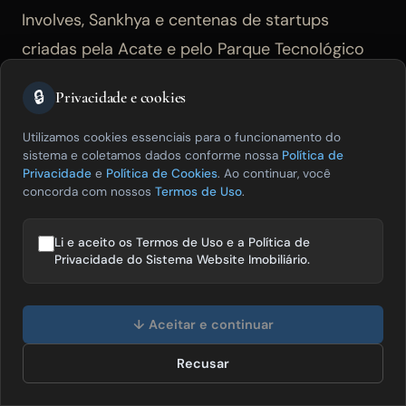
Involves, Sankhya e centenas de startups
criadas pela Acate e pelo Parque Tecnológico
Alfa. Isso criou uma concentração de
🔒
Privacidade e cookies
profissionais de tecnologia e empreendedores
digitais que residem ou escolhem residir na
Utilizamos cookies essenciais para o funcionamento do
sistema e coletamos dados conforme nossa
Política de
cidade. E esse perfil de comprador tem
Privacidade
e
Política de Cookies
. Ao continuar, você
características que tornam o SEO local
concorda com nossos
Termos de Uso
.
especialmente eficaz: pesquisa extensa antes
Li e aceito os Termos de Uso e a Política de
de qualquer contato, preferência por
Privacidade do Sistema Website Imobiliário.
informação verificável em vez de argumento de
Olá! Posso te ajudar a vender mais
venda, comparação ativa entre opções antes
imóveis? 😊
↓ Aceitar e continuar
de decidir e capacidade de perceber quando
Recusar
Falar com especialista
um conteúdo é genérico versus quando tem
especificidade real.