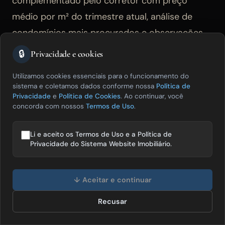
complementado pelo corretor com preço
médio por m² do trimestre atual, análise de
condomínios mais procurados e observações
de campo verificáveis, esse artigo tem
🔒
Privacidade e cookies
especificidade que nenhum concorrente sem
Utilizamos cookies essenciais para o funcionamento do
presença local consegue replicar.
sistema e coletamos dados conforme nossa
Política de
Privacidade
e
Política de Cookies
. Ao continuar, você
concorda com nossos
Termos de Uso
.
Para maximizar a probabilidade de citação pelo
AI Overview do Google e pelos LLMs (Gemini,
Li e aceito os Termos de Uso e a Política de
ChatGPT), os artigos precisam seguir uma
Privacidade do Sistema Website Imobiliário.
estrutura específica: resposta direta no
Olá! Posso te ajudar a vender mais
primeiro parágrafo de cada seção (não
imóveis? 😊
↓ Aceitar e continuar
enterrada após contexto introdutório longo),
Recusar
Falar com especialista
data de referência explícita em todos os dados
de mercado e headings formulados como