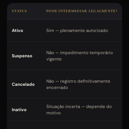
STATUS
PODE INTERMEDIAR LEGALMENTE?
O
P
Ativo
Sim — plenamente autorizado
s
A
Não — impedimento temporário
Suspenso
o
vigente
p
N
Não — registro definitivamente
Cancelado
b
encerrado
p
Situação incerta — depende do
C
Inativo
motivo
c
A