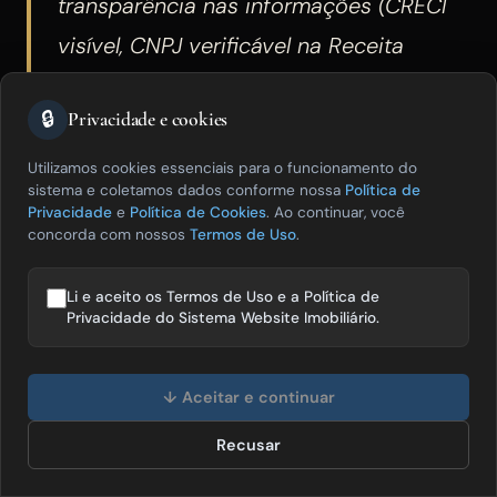
transparência nas informações (CRECI
visível, CNPJ verificável na Receita
Federal, endereço físico identificável).
🔒
Privacidade e cookies
As avaliações no Google Business Profile são o
Utilizamos cookies essenciais para o funcionamento do
sistema e coletamos dados conforme nossa
Política de
critério de reputação mais acessível e difícil de
Privacidade
e
Política de Cookies
. Ao continuar, você
falsificar para uma imobiliária local. Uma
concorda com nossos
Termos de Uso
.
imobiliária com 30 ou mais avaliações com
Li e aceito os Termos de Uso e a Política de
nota média acima de 4,5 e comentários
Privacidade do Sistema Website Imobiliário.
detalhados sobre atendimento, processo de
Olá! Posso te ajudar a vender mais
negociação e pós-venda demonstra um
imóveis? 😊
↓ Aceitar e continuar
histórico de satisfação de clientes reais. Para
Recusar
Falar com especialista
verificar, acesse o Google Maps ou faça a busca
pelo nome da imobiliária seguido da cidade — o