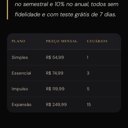
no semestral e 10% no anual, todos sem
fidelidade e com teste grátis de 7 dias.
PLANO
PREÇO MENSAL
USUÁRIOS
IM
Simples
R$ 54,99
1
30
Essencial
R$ 74,99
3
35
Impulso
R$ 119,99
5
1.0
Expansão
R$ 249,99
15
3.