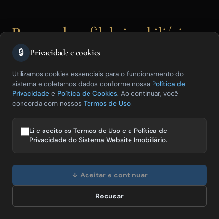
Para qual perfil de imobiliária o
ImobiBrasil faz mais sentido?
🔒
Privacidade e cookies
Utilizamos cookies essenciais para o funcionamento do
sistema e coletamos dados conforme nossa
Política de
O ImobiBrasil faz mais sentido para
Privacidade
e
Política de Cookies
. Ao continuar, você
concorda com nossos
Termos de Uso
.
corretores autônomos e imobiliárias
pequenas e médias que priorizam custo
Li e aceito os Termos de Uso e a Política de
acessível, plano sem fidelidade e
Privacidade do Sistema Website Imobiliário.
conjunto completo de funcionalidades
Olá! Posso te ajudar a vender mais
imóveis? 😊
básicas em uma única plataforma.
↓ Aceitar e continuar
Recusar
Falar com especialista
O perfil de cliente mais bem atendido pelo