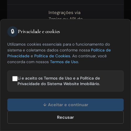
Integrações via
Zapier ou API de
Integração
Perguntar qua
terceiros têm
nativa com
nativamente e 
🔒
Privacidade e cookies
pontos de falha fora
portais
envio de lead
do controle do
Utilizamos cookies essenciais para o funcionamento do
fornecedor
sistema e coletamos dados conforme nossa
Política de
Privacidade
e
Política de Cookies
. Ao continuar, você
Subdomínio de
concorda com nossos
Termos de Uso
.
plataforma não
Domínio
acumula autoridade
Confirmar que
Li e aceito os Termos de Uso e a Política de
próprio no
de SEO para o
usar domínio 
Privacidade do Sistema Website Imobiliário.
contrato
corretor; ao
registro.br d
cancelar, perde-se o
Olá! Posso te ajudar a vender mais
histórico de domínio
imóveis? 😊
↓ Aceitar e continuar
Recusar
Falar com especialista
Sistema fragmentado vs. sistema