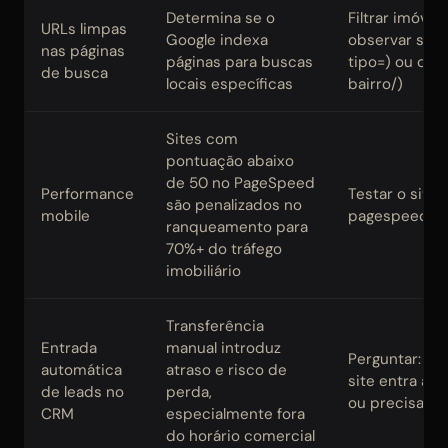
Determina se o
Filtrar imóvei
URLs limpas
Google indexa
observar se a
nas páginas
páginas para buscas
tipo=) ou cam
de busca
locais específicas
bairro/)
Sites com
pontuação abaixo
de 50 no PageSpeed
Performance
Testar o sit
são penalizados no
mobile
pagespeed.we
ranqueamento para
70%+ do tráfego
imobiliário
Transferência
Entrada
manual introduz
Perguntar: "u
automática
atraso e risco de
site entra a
de leads no
perda,
ou precisa de
CRM
especialmente fora
do horário comercial