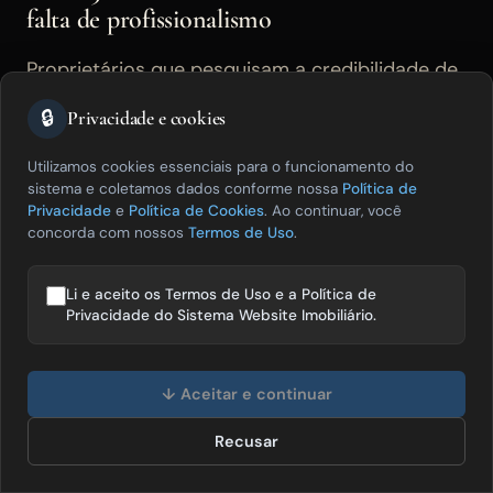
falta de profissionalismo
Proprietários que pesquisam a credibilidade de
uma imobiliária antes de assinar a autorização
🔒
Privacidade e cookies
de venda verificam o site como primeiro
Utilizamos cookies essenciais para o funcionamento do
indicador de profissionalismo. Um site
sistema e coletamos dados conforme nossa
Política de
acessado por
Privacidade
e
Política de Cookies
. Ao continuar, você
concorda com nossos
Termos de Uso
.
"seusite.plataformagratuita.com.br" em vez de
"suaimobiliaria.com.br" comunica
Li e aceito os Termos de Uso e a Política de
imediatamente que a empresa não investiu em
Privacidade do Sistema Website Imobiliário.
presença digital própria. Essa percepção pode
Olá! Posso te ajudar a vender mais
não ser verbalizada — mas tem impacto real na
imóveis? 😊
↓ Aceitar e continuar
decisão de confiar ou não a venda do imóvel
Recusar
Falar com especialista
àquele corretor.