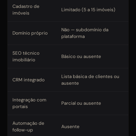
Cadastro de
Limitado (5 a 15 imóveis)
Il
imóveis
Não — subdomínio da
Si
Domínio próprio
plataforma
co
SEO técnico
Av
Básico ou ausente
imobiliário
po
Lista básica de clientes ou
CR
CRM integrado
ausente
e 
Integração com
Au
Parcial ou ausente
portais
si
Automação de
Si
Ausente
follow-up
co