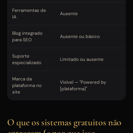
Ferramentas de
Si
Ausente
IA
bl
Blog integrado
Si
Ausente ou básico
para SEO
lo
Suporte
Si
Limitado ou ausente
especializado
im
Marca da
Visível — "Powered by
Au
plataforma no
[plataforma]"
ap
site
O que os sistemas gratuitos não
entregam (e por que isso