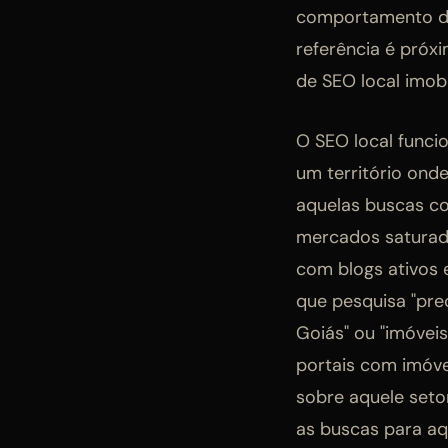
comportamento do
referência é próx
de SEO local imobi
O SEO local funci
um território on
aquelas buscas c
mercados saturado
com blogs ativos 
que pesquisa "pre
Goiás" ou "imóvei
portais com imóve
sobre aquele setor
as buscas para aq