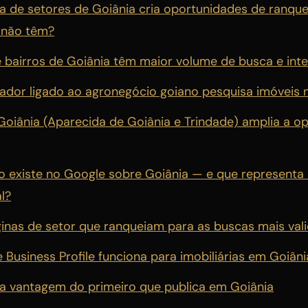
 de setores de Goiânia cria oportunidades de ranq
 não têm?
e bairros de Goiânia têm maior volume de busca e in
or ligado ao agronegócio goiano pesquisa imóveis 
iânia (Aparecida de Goiânia e Trindade) amplia a o
o existe no Google sobre Goiânia — e que represent
l?
inas de setor que ranqueiam para as buscas mais val
Business Profile funciona para imobiliárias em Goiâni
: a vantagem do primeiro que publica em Goiânia