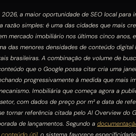
 2026, a maior oportunidade de SEO local para i
ma razão simples: é uma das cidades que mais cr
em mercado imobiliário nos últimos cinco anos,
a das menores densidades de conteúdo digital 
tais brasileiras. A combinação de volume de bus
conteúdo que o Google possa citar cria uma jan
fechando progressivamente à medida que mais imo
ecanismo. Imobiliária que começa agora a public
setor, com dados de preço por m² e data de refe
se tornar referência citada pelo AI Overview do 
orada de lançamentos. Segundo a
documentação
conteúdo útil
, o sistema favorece especificidade