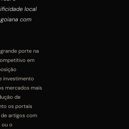
ficidade local
a goiana com
 grande porte na
competitivo em
posição
e investimento
dos mercados mais
odução de
to os portais
o de artigos com
s ou o