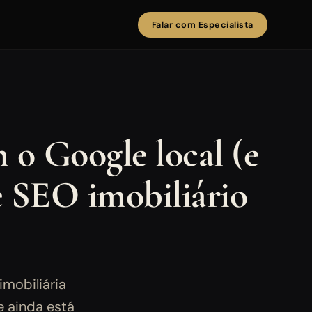
Falar com Especialista
o Google local (e
e SEO imobiliário
mobiliária
e ainda está