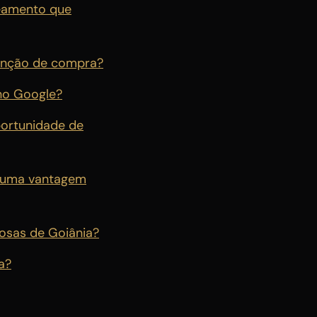
ueamento que
tenção de compra?
no Google?
portunidade de
a uma vantagem
iosas de Goiânia?
a?