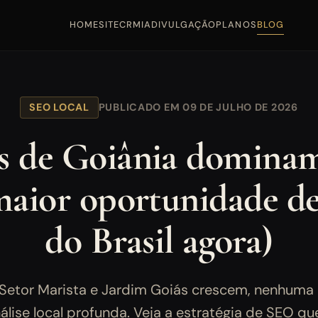
HOME
SITE
CRM
IA
DIVULGAÇÃO
PLANOS
BLOG
SEO LOCAL
PUBLICADO EM 09 DE JULHO DE 2026
s de Goiânia dominam 
 maior oportunidade d
do Brasil agora)
Setor Marista e Jardim Goiás crescem, nenhuma i
álise local profunda. Veja a estratégia de SEO qu