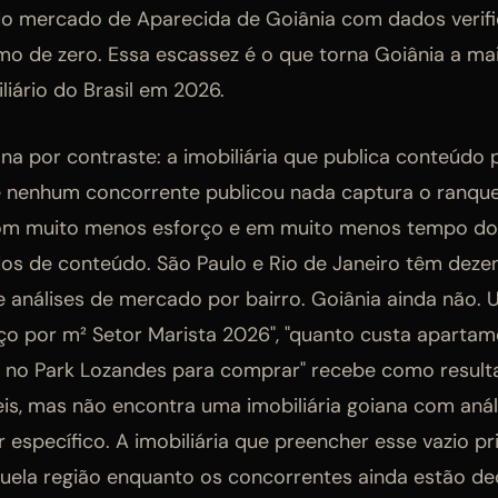
 mercado de Aparecida de Goiânia com dados verific
imo de zero. Essa escassez é o que torna Goiânia a m
liário do Brasil em 2026.
ona por contraste: a imobiliária que publica conteúdo
de nenhum concorrente publicou nada captura o ranq
om muito menos esforço e em muito menos tempo d
s de conteúdo. São Paulo e Rio de Janeiro têm dezen
e análises de mercado por bairro. Goiânia ainda não
ço por m² Setor Marista 2026", "quanto custa aparta
s no Park Lozandes para comprar" recebe como resulta
is, mas não encontra uma imobiliária goiana com anál
 específico. A imobiliária que preencher esse vazio p
uela região enquanto os concorrentes ainda estão dec