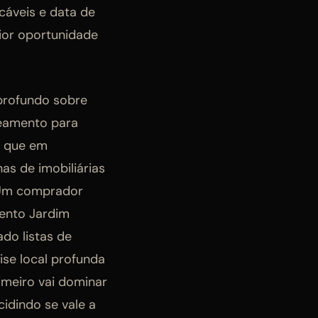
áveis e data de
aior oportunidade
 profundo sobre
ueamento para
o que em
as de imobiliárias
. Um comprador
mento Jardim
do listas de
ise local profunda
rimeiro vai dominar
idindo se vale a