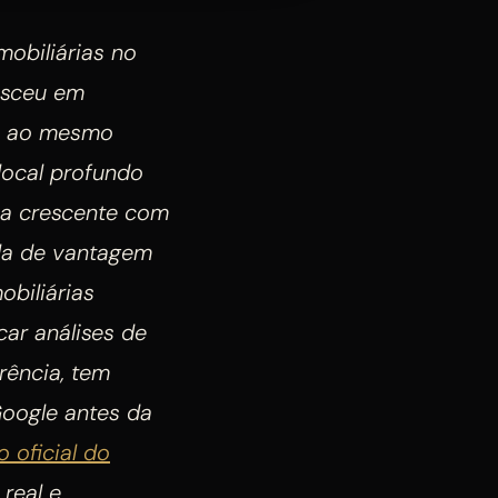
mobiliárias no
esceu em
 e ao mesmo
local profundo
ca crescente com
ela de vantagem
biliárias
ar análises de
rência, tem
Google antes da
 oficial do
 real e