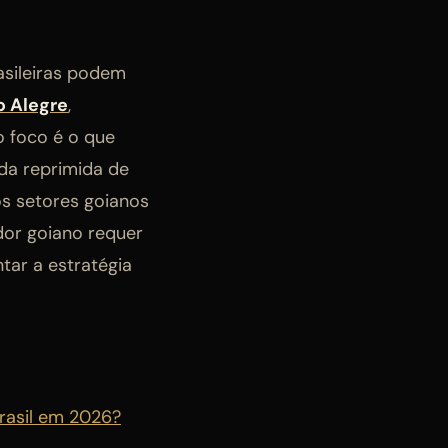
rasileiras podem
o Alegre
,
 o foco é o que
da reprimida de
os setores goianos
dor goiano requer
ar a estratégia
Brasil em 2026?