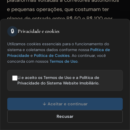
e pequenas operações, que costumam ter
planos de entrada entre R$ 50 e R$ 100 por
mês. Para quem está começando e precisa de
🔒
Privacidade e cookies
previsibilidade de custo baixo, o Imoview não é
Utilizamos cookies essenciais para o funcionamento do
a opção mais acessível do mercado.
sistema e coletamos dados conforme nossa
Política de
Privacidade
e
Política de Cookies
. Ao continuar, você
concorda com nossos
Termos de Uso
.
IA não incluída no plano base:
Mesmo o plano
Enterprise, com gerente de conta dedicado, não
Li e aceito os Termos de Uso e a Política de
inclui automaticamente o módulo de
Privacidade do Sistema Website Imobiliário.
inteligência artificial CESAR, que precisa ser
Olá! Posso te ajudar a vender mais
contratado separadamente. Para imobiliárias
imóveis? 😊
↓ Aceitar e continuar
que priorizam IA como parte central da
Recusar
Falar com especialista
operação digital desde o primeiro dia, esse
modelo de add-on adiciona uma camada extra