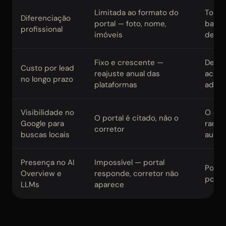
Limitada ao formato do
Total
Diferenciação
portal — foto, nome,
bairro
profissional
imóveis
depoi
Fixo e crescente —
Decr
Custo por lead
reajuste anual das
acumu
no longo prazo
plataformas
adicio
Visibilidade no
O dom
O portal é citado, não o
Google para
ranqu
corretor
buscas locais
autor
Presença no AI
Impossível — portal
Possí
Overview e
responde, corretor não
pode 
LLMs
aparece