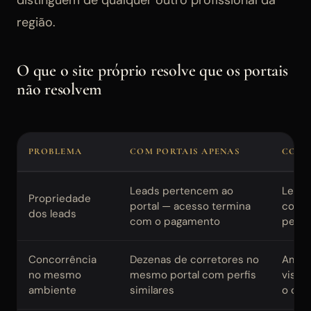
distinguem de qualquer outro profissional da
região.
O que o site próprio resolve que os portais
não resolvem
PROBLEMA
COM PORTAIS APENAS
COM 
Leads pertencem ao
Leads
Propriedade
portal — acesso termina
corre
dos leads
com o pagamento
perm
Concorrência
Dezenas de corretores no
Ambie
no mesmo
mesmo portal com perfis
visit
ambiente
similares
o cor