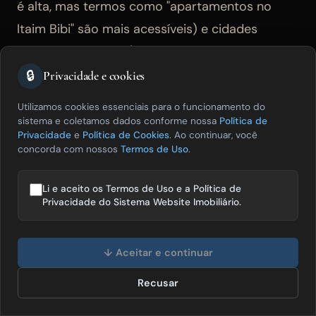
é alta, mas termos como "apartamentos no
Itaim Bibi" são mais acessíveis) e cidades
médias do interior (onde poucos concorrentes
investem em presença digital e a janela de
🔒
Privacidade e cookies
oportunidade ainda está aberta). Um corretor
Utilizamos cookies essenciais para o funcionamento do
que domina o conteúdo digital de 2 ou 3
sistema e coletamos dados conforme nossa
Política de
Privacidade
e
Política de Cookies
. Ao continuar, você
bairros específicos — com páginas dedicadas,
concorda com nossos
Termos de Uso
.
artigos sobre o mercado local e avaliações no
Google — tem vantagem real sobre qualquer
Li e aceito os Termos de Uso e a Política de
Privacidade do Sistema Website Imobiliário.
concorrente sem essa estrutura.
Olá! Posso te ajudar a vender mais
imóveis? 😊
↓ Aceitar e continuar
Elementos técnicos de SEO que precisam
estar configurados
Recusar
Falar com especialista
URLs limpas por localização: