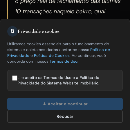
o preço real de fechamento das últimas
10 transações naquele bairro, qual
condomínio tem gestão melhor avaliada,
🔒
Privacidade e cookies
qual rua tem maior procura e qual faixa
de preço está com melhor liquidez
Utilizamos cookies essenciais para o funcionamento do
sistema e coletamos dados conforme nossa
Política de
agora. Esses dados, publicados com
Privacidade
e
Política de Cookies
. Ao continuar, você
concorda com nossos
Termos de Uso
.
data de referência, criam autoridade
contextual sobre aquele território que
Li e aceito os Termos de Uso e a Política de
nenhuma escala de portal consegue
Privacidade do Sistema Website Imobiliário.
replicar para cada microterritório de
Olá! Posso te ajudar a vender mais
imóveis? 😊
↓ Aceitar e continuar
cada cidade do Brasil.
Recusar
Falar com especialista
O erro mais comum de corretores autônomos