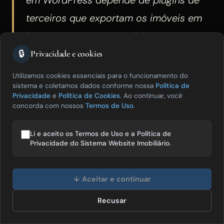
terceiros que exportam os imóveis em
formato XML — e a qualidade, a
🔒
atualização e o suporte desses plugins
Privacidade e cookies
variam muito. Os problemas mais
Utilizamos cookies essenciais para o funcionamento do
sistema e coletamos dados conforme nossa
Política de
comuns são: XML exportado com erros
Privacidade
e
Política de Cookies
. Ao continuar, você
concorda com nossos
de formatação que causam rejeição dos
Termos de Uso
.
portais, delays na atualização (imóveis
Li e aceito os Termos de Uso e a Política de
vendidos aparecem disponíveis por
Privacidade do Sistema Website Imobiliário.
horas ou dias nos portais), campos que
Olá! Posso te ajudar a vender mais
imóveis? 😊
o portal exige mas o plugin não suporta
↓ Aceitar e continuar
(como número de CRECI, tipo de uso,
Recusar
Falar com especialista
posição solar) e ausência de integração