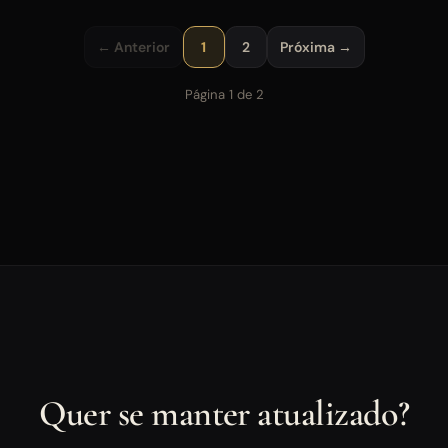
← Anterior
1
2
Próxima →
Página 1 de 2
Quer se manter atualizado?