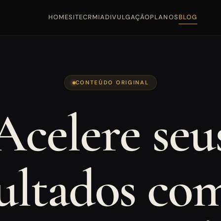
HOME
SITE
CRM
IA
DIVULGAÇÃO
PLANOS
BLOG
CONTEÚDO ORIGINAL
Acelere seu
ultados co