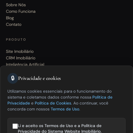
Sobre Nós
Como Funciona
Blog
Contato
PRODUTO
Site Imobiliário
CRM Imobiliário
Inteligência Artificial
Divulgação de Imóveis
🔒
Planos e Preços
Privacidade e cookies
Utilizamos cookies essenciais para o funcionamento do
SUPORTE
sistema e coletamos dados conforme nossa
Política de
Privacidade
e
Política de Cookies
. Ao continuar, você
Dúvidas Frequentes
concorda com nossos
Termos de Uso
.
Falar com um especialista
Política de Privacidade
Termos de Uso
Li e aceito os Termos de Uso e a Política de
Política de Cookies
Privacidade do Sistema Website Imobiliário.