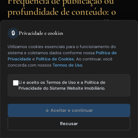
Frequência de publicação ou
profundidade de conteúdo: o
que importa mais em 2026?
🔒
Privacidade e cookies
Profundidade e especificidade
Utilizamos cookies essenciais para o funcionamento do
sistema e coletamos dados conforme nossa
Política de
importam muito mais do que frequência
Privacidade
e
Política de Cookies
. Ao continuar, você
concorda com nossos
Termos de Uso
.
de publicação. Um artigo profundo e
não comoditizado por mês supera dez
Li e aceito os Termos de Uso e a Política de
Privacidade do Sistema Website Imobiliário.
artigos genéricos semanais em geração
de autoridade e tráfego sustentável.
Olá! Posso te ajudar a vender mais
imóveis? 😊
↓ Aceitar e continuar
Recusar
Falar com especialista
ESTRATÉGIA
VOLUME
RESULTA