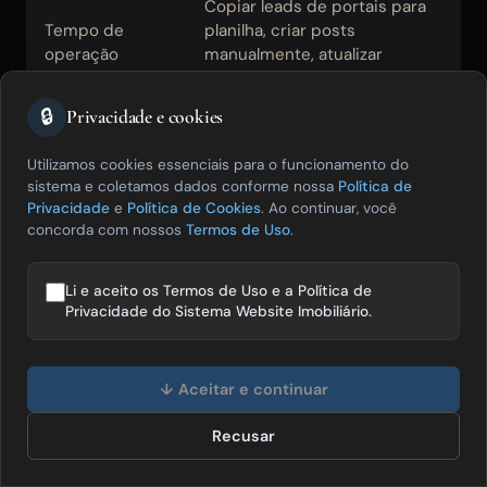
Copiar leads de portais para
Tempo de
planilha, criar posts
5
operação
manualmente, atualizar
e
manual
preços em cada portal
o
separadamente
🔒
Privacidade e cookies
Ausência de páginas de
Im
Utilizamos cookies essenciais para o funcionamento do
Leads perdidos
imóvel e bairro com URL
m
sistema e coletamos dados conforme nossa
Política de
por falta de site
Privacidade
e
Política de Cookies
limpa que ranqueiam no
. Ao continuar, você
d
indexável
concorda com nossos
Termos de Uso
.
Google
n
Li e aceito os Termos de Uso e a Política de
E
Sem alerta automático de
Privacidade do Sistema Website Imobiliário.
Leads perdidos
d
lead parado no CRM, o follow-
por demora no
a
up depende de memória do
Olá! Posso te ajudar a vender mais
follow-up
o
corretor
imóveis? 😊
e
↓ Aceitar e continuar
Recusar
Falar com especialista
Dados
Histórico de cliente dividido
R
dispersos em
entre planilha, WhatsApp, e-
c