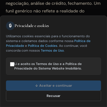
negociação, análise de crédito, fechamento. Um
funil genérico não reflete a realidade do
processo e reduz a utilidade dos dados de
🔒
Privacidade e cookies
pipeline para tomada de decisão.
Utilizamos cookies essenciais para o funcionamento do
Relatório de qualidade por canal
— Qual canal
sistema e coletamos dados conforme nossa
Política de
Privacidade
e
Política de Cookies
. Ao continuar, você
gerou os leads que fecharam? Essa análise só é
concorda com nossos
Termos de Uso
.
possível quando o CRM registra a origem de
cada lead e a correlaciona automaticamente
Li e aceito os Termos de Uso e a Política de
Privacidade do Sistema Website Imobiliário.
com o fechamento. Sem ela, as decisões de
investimento em divulgação são baseadas em
Olá! Posso te ajudar a vender mais
imóveis? 😊
↓ Aceitar e continuar
volume, não em resultado.
Recusar
Falar com especialista