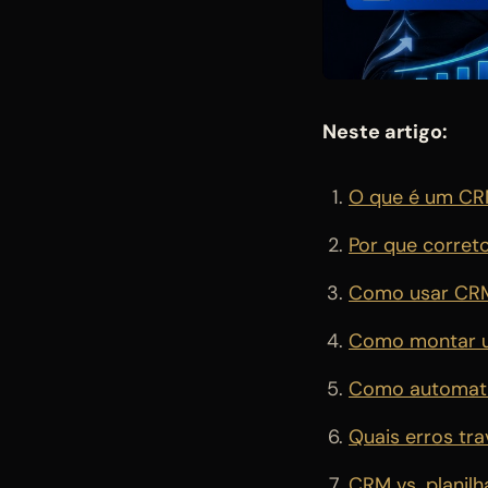
Neste artigo:
O que é um CRM 
Por que corre
Como usar CRM
Como montar um
Como automati
Quais erros tr
CRM vs. planil