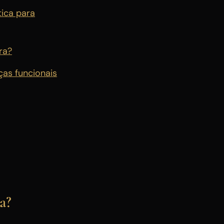
tica para
ra?
ças funcionais
a?