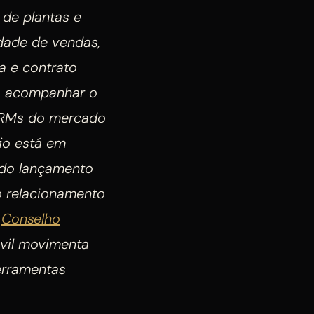
 de plantas e
dade de vendas,
a e contrato
ra acompanhar o
 CRMs do mercado
io está em
 do lançamento
o relacionamento
o
Conselho
ivil movimenta
ferramentas