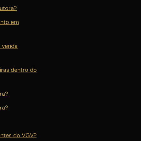
utora?
ento em
e venda
iras dentro do
ra?
ra?
 antes do VGV?