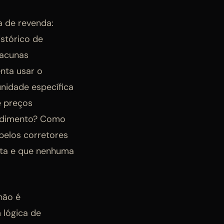
a de revenda:
istórico de
lacunas
enta usar o
unidade específica
e preços
ndimento? Como
pelos corretores
reta e que nenhuma
não é
 lógica de