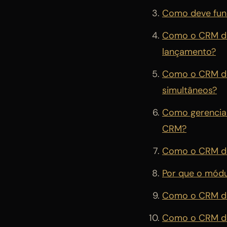
Como deve func
Como o CRM de
lançamento?
Como o CRM de 
simultâneos?
Como gerenciar
CRM?
Como o CRM dev
Por que o módu
Como o CRM dev
Como o CRM dev