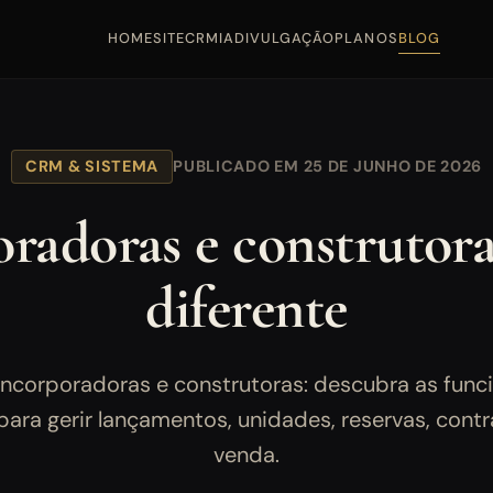
HOME
SITE
CRM
IA
DIVULGAÇÃO
PLANOS
BLOG
CRM & SISTEMA
PUBLICADO EM 25 DE JUNHO DE 2026
adoras e construtoras:
diferente
ncorporadoras e construtoras: descubra as func
para gerir lançamentos, unidades, reservas, cont
venda.