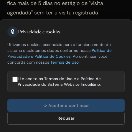
fica mais de 5 dias no estágio de "visita
agendada" sem ter a visita registrada
provavelmente teve a visita cancelada e precisa
🔒
de ação imediata, mas sem alerta automático,
Privacidade e cookies
esse lead fica invisível no CRM.
Utilizamos cookies essenciais para o funcionamento do
sistema e coletamos dados conforme nossa
Política de
Privacidade
e
Política de Cookies
. Ao continuar, você
concorda com nossos
Termos de Uso
.
Por que a maioria das
implementações de CRM
Li e aceito os Termos de Uso e a Política de
Privacidade do Sistema Website Imobiliário.
imobiliário não funciona como
funil?
Olá! Posso te ajudar a vender mais
imóveis? 😊
↓ Aceitar e continuar
Recusar
Falar com especialista
Porque o CRM é configurado como