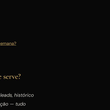
semana?
 serve?
eads, histórico
ação — tudo