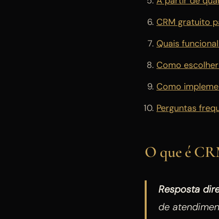
A partir de qu
CRM gratuito p
Quais funciona
Como escolher 
Como implemen
Perguntas freq
O que é CRM
Resposta dire
de atendimen