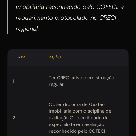
imobiliária reconhecido pelo COFECI, e
requerimento protocolado no CRECI
regional.
ETAPA
AÇÃO
O
Re
Ter CRECI ativo e em situação
1
in
regular
qu
Obter diploma de Gestão
O 
Imobiliária com disciplina de
re
2
avaliação OU certificado de
CO
especialista em avaliação
cu
reconhecido pelo COFECI
an