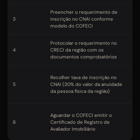
Preencher o requerimento de
Fo
3
inscrição no CNAI conforme
si
modelo do COFECI
CR
Protocolar o requerimento no
CR
4
CRECI da região com os
en
documentos comprobatórios
pa
Va
Recolher taxa de inscrição no
pe
5
CNAI (30% do valor da anuidade
vi
da pessoa física da região)
in
Ce
Aguardar o COFECI emitir o
an
6
Certificado de Registro de
ne
Avaliador Imobiliário
do