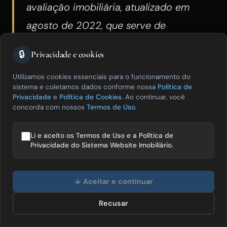
avaliação imobiliária, atualizado em
agosto de 2022, que serve de
referência para o cálculo de honorários,
🔒
Privacidade e cookies
geralmente baseado em percentual do
Utilizamos cookies essenciais para o funcionamento do
valor avaliado ou em valor fixo por
sistema e coletamos dados conforme nossa
Política de
complexidade.
Privacidade
e
Política de Cookies
. Ao continuar, você
concorda com nossos
Termos de Uso
.
O Manual de Orientação de Honorários sobre
Li e aceito os Termos de Uso e a Política de
Privacidade do Sistema Website Imobiliário.
Serviços de Avaliação Imobiliária, publicado
pelo COFECI e atualizado em agosto de 2022,
Olá! Posso te ajudar a vender mais
imóveis? 😊
↓ Aceitar e continuar
fornece parâmetros para o corretor avaliador
estabelecer seus honorários de forma
Recusar
Falar com especialista
fundamentada. A tabela geralmente referencia